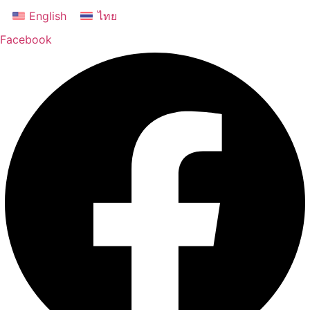
Skip
English
ไทย
to
Facebook
content