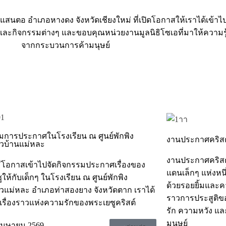
นแสนตอ อำเภอหางดง จังหวัดเชียงใหม่ ที่เปิดโอกาสให้เราได้เข้าไ
ะกิจกรรมต่างๆ และขอบคุณหน่วยงานมูลนิธิโซเอที่มาให้ความรู้เก
จากกระบวนการค้ามนุษย์
มการประกาศในโรงเรียน ณ ศูนย์พักพิง
งานประกาศคริส
าวบ้านแม่หละ
งานประกาศคริสต์ม
มีโอกาสเข้าไปจัดกิจกรรมประกาศเรื่องของ
แดนเล็กๆ แห่งหนึ่
ให้กับเด็กๆ ในโรงเรียน ณ ศูนย์พักพิง
ด้วยรอยยิ้มและคว
าวแม่หละ อำเภอท่าสองยาง จังหวัดตาก เราได้
ราวการประสูติขอ
นเรื่องราวแห่งความรักของพระเยซูคริสต์
รัก ความหวัง และ
มนุษย์
เมษายน 2569