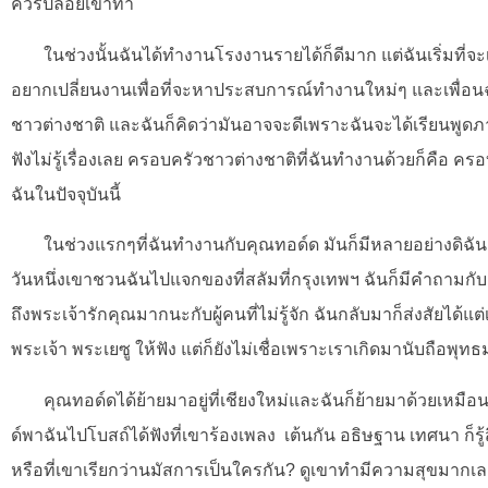
ควรปล่อยเขาทำ
ในช่วงนั้นฉันได้ทำงานโรงงานรายได้ก็ดีมาก แต่ฉันเริ่มที
อยากเปลี่ยนงานเพื่อที่จะหาประสบการณ์ทำงานใหม่ๆ และเพื่อ
ชาวต่างชาติ และฉันก็คิดว่ามันอาจจะดีเพราะฉันจะได้เรียนพูดภ
ฟังไม่รู้เรื่องเลย ครอบครัวชาวต่างชาติที่ฉันทำงานด้วยก็คือ ค
ฉันในปัจจุบันนี้
ในช่วงแรกๆที่ฉันทำงานกับคุณทอด์ด มันก็มีหลายอย่างดิฉัน
วันหนึ่งเขาชวนฉันไปแจกของที่สลัมที่กรุงเทพฯ ฉันก็มีคำถามกั
ถึงพระเจ้ารักคุณมากนะกับผู้คนที่ไม่รู้จัก ฉันกลับมาก็ส่งสัยได้
พระเจ้า พระเยซู ให้ฟัง แต่ก็ยังไม่เชื่อเพราะเราเกิดมานับถือพุทธมา
คุณทอด์ดได้ย้ายมาอยู่ที่เชียงใหม่และฉันก็ย้ายมาด้วยเหม
ด์พาฉันไปโบสถ์ได้ฟังที่เขาร้องเพลง เต้นกัน อธิษฐาน เทศนา ก็ร
หรือที่เขาเรียกว่านมัสการเป็นใครกัน? ดูเขาทำมีความสุขมากเล