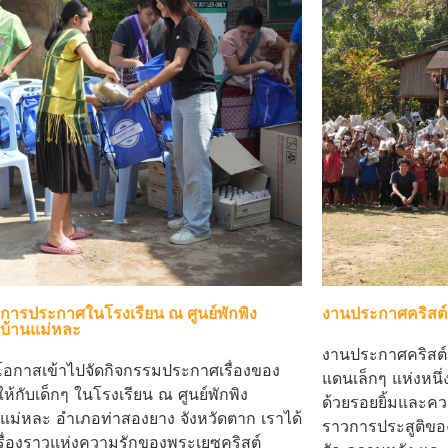
การประกาศในโรงเรียน ณ ศูนย์พักพิง
งานประกาศคริสต
วบ้านแม่หละ
งานประกาศคริสต์มา
ีโอกาสเข้าไปจัดกิจกรรมประกาศเรื่องของ
แดนเล็กๆ แห่งหนึ่ง 
ห้กับเด็กๆ ในโรงเรียน ณ ศูนย์พักพิง
ด้วยรอยยิ้มและควา
วแม่หละ อำเภอท่าสองยาง จังหวัดตาก เราได้
ราวการประสูติของ
เรื่องราวแห่งความรักของพระเยซูคริสต์