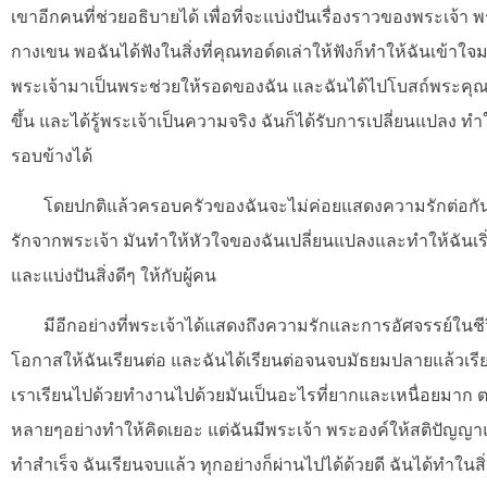
เขาอีกคนที่ช่วยอธิบายได้ เพื่อที่จะแบ่งปันเรื่องราวของพระเจ้
กางเขน พอฉันได้ฟังในสิ่งที่คุณทอด์ดเล่าให้ฟังก็ทำให้ฉันเข้าใจม
พระเจ้ามาเป็นพระช่วยให้รอดของฉัน และฉันได้ไปโบสถ์พระคุณเ
ขึ้น และได้รู้พระเจ้าเป็นความจริง ฉันก็ได้รับการเปลี่ยนแปลง 
รอบข้างได้
โดยปกติแล้วครอบครัวของฉันจะไม่ค่อยแสดงความรักต่อกันและ
รักจากพระเจ้า มันทำให้หัวใจของฉันเปลี่ยนแปลงและทำให้ฉันเริ
และแบ่งปันสิ่งดีๆ ให้กับผู้คน
มีอีกอย่างที่พระเจ้าได้แสดงถึงความรักและการอัศจรรย์ในช
โอกาสให้ฉันเรียนต่อ และฉันได้เรียนต่อจนจบมัธยมปลายแล้วเรีย
เราเรียนไปด้วยทำงานไปด้วยมันเป็นอะไรที่ยากและเหนื่อยมาก ตอน
หลายๆอย่างทำให้คิดเยอะ แต่ฉันมีพระเจ้า พระองค์ให้สติปัญญาแ
ทำสำเร็จ ฉันเรียนจบแล้ว ทุกอย่างก็ผ่านไปได้ด้วยดี ฉันได้ทำในสิ่งท