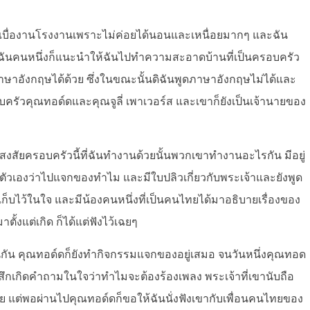
่จะเบื่องานโรงงานเพราะไม่ค่อยได้นอนและเหนื่อยมากๆ และฉัน
นฉันคนหนึ่งก็แนะนำให้ฉันไปทำความสะอาดบ้านที่เป็นครอบครัว
าษาอังกฤษได้ด้วย ซึ่งในขณะนั้นดิฉันพูดภาษาอังกฤษไม่ได้และ
รอบครัวคุณทอด์ดและคุณจูลี่ เพาเวอร์ส และเขาก็ยังเป็นเจ้านายของ
สงสัยครอบครัวนี้ที่ฉันทำงานด้วยนั้นพวกเขาทำงานอะไรกัน มีอยู่
บตัวเองว่าไปแจกของทำไม และมีใบปลิวเกี่ยวกับพระเจ้าและยังพูด
แต่เก็บไว้ในใจ และมีน้องคนหนึ่งที่เป็นคนไทยได้มาอธิบายเรื่องของ
ตั้งแต่เกิด ก็ได้แต่ฟังไว้เฉยๆ
ือนกัน คุณทอด์ดก็ยังทำกิจกรรมแจกของอยู่เสมอ จนวันหนึ่งคุณทอด
ู้สึกเกิดคำถามในใจว่าทำไมจะต้องร้องเพลง พระเจ้าที่เขานับถือ
ย แต่พอผ่านไปคุณทอด์ดก็ขอให้ฉันนั่งฟังเขากับเพื่อนคนไทยของ