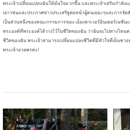
พระเจ้าเปลี่ยนแปลงฉันให้มั่นใจมากขึ้น และพระเจ้าเสริมกำลัง
เยาวชนและประกาศข่าวประเสริฐต่อหน้าผู้คนเยอะๆและการจัดสัมม
เป็นส่วนหนึ่งของคณะกรรมการของ เอ็มเพาเวอร์อินเตอร์เนชั่
พระองค์ที่พระองค์ได้วางไว้ในชีวิตของฉัน ว่าฉันจะไปทางไหนคว
ชีวิตของฉัน พระเจ้าสามารถเปลี่ยนแปลงชีวิตที่มีหัวใจที่เย็นชาอ
พระเจ้าอวยพรค่ะ!